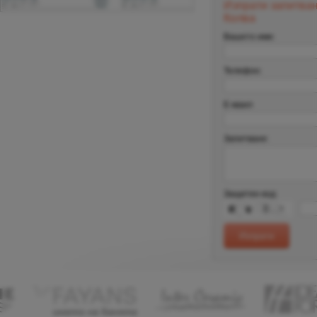
Изпрати запитва
Колва
Вашето име:
Телефон:
Е-маил
Запитване:
Защитен код: