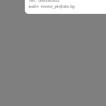
тел.: 0893581632
майл: mivest_pk@abv.bg