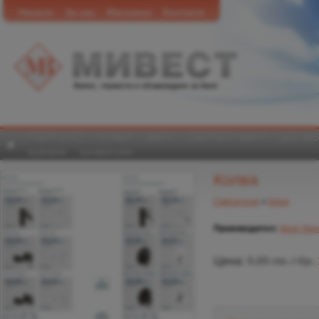
Начало
За нас
Магазини
Контакти
Фаянс, теракота и обзавеждане за баня
ГРАНИТОГРЕС
ТЕРАКОТ
ФАЯНС
САНИТАРЕН ФАЯНС
ДУШ КАБ
БОЙЛЕРИ
КОНВЕКТОРИ
Колва
Смесители
»
Баня
Производител:
Ideal Sta
Цена:
0,00 лв. / бр.