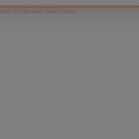
За нас
/
3D дизайн на баня
/
Магазини
/
Контакти