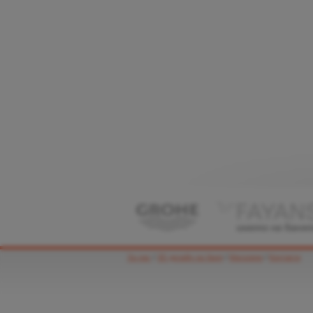
За нас
/
3D дизайн на баня
/
Магазини
/
Контакти