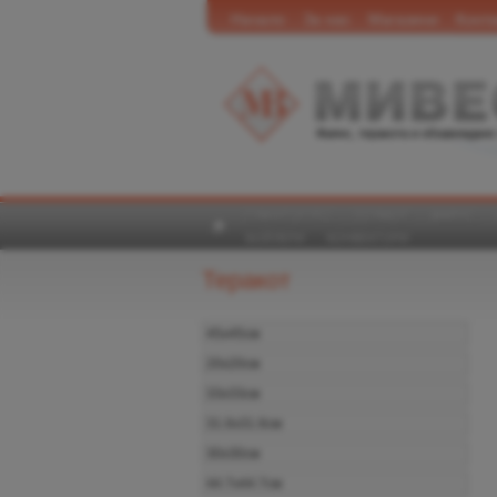
Начало
За нас
Магазини
Конта
Фаянс, теракота и обзавеждане
ГРАНИТОГРЕС
ТЕРАКОТ
ФАЯНС
БОЙЛЕРИ
КОНВЕКТОРИ
Теракот
45x45см
20х20см
33х33см
31.6х31.6см
30х30см
44.7x44.7см