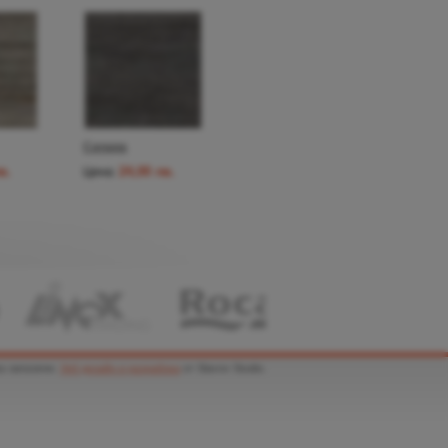
Canapa
в.
24,00 лв.
Цена:
а запазени.
Уеб дизайн и разрабока
от Slavov Studio.