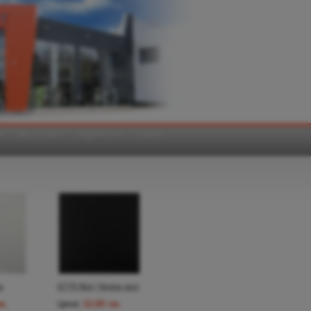
И
АКСЕСОАРИ
РАДИАТОРИ
ПАРКЕТ
а
6770 Мат Черна мат
в.
12,60 лв.
Цена: