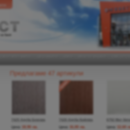
кти
 за баня
САНИТАРЕН ФАЯНС
ДУШ КАБИНИ
ВАНИ
МЕБЕЛИ ЗА БАНЯ
СМЕСИТЕЛ
Предлагаме 47 артикули
7425 Аруба Бежова
7426 Аруба Кафява
6792 Мат бял
18,90 лв.
16,00 лв.
12,60 л
Цена:
Цена:
Цена: