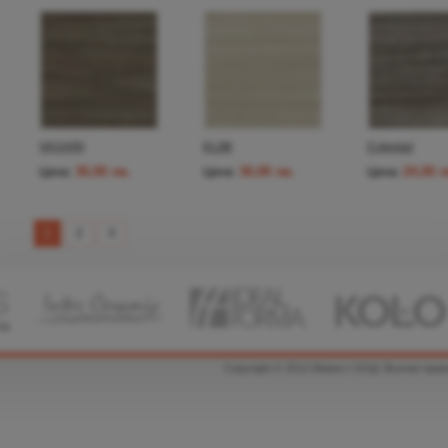
VASARI
KLIM
Colonial
30,00 лв.
30,00 лв.
24,00 л
Цена:
Цена:
Цена:
1
2
3
Copyright © 2012 Мивест ООД. Всички прав