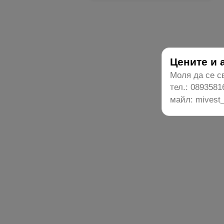
Цените и 
Моля да се св
тел.: 0893581
майл: mivest